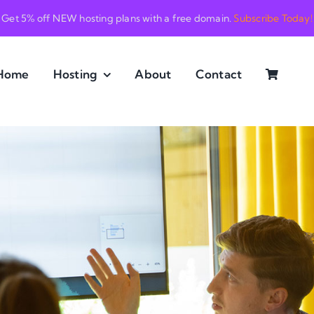
Get 5% off NEW hosting plans with a free domain.
Subscribe Today!
Home
Hosting
About
Contact