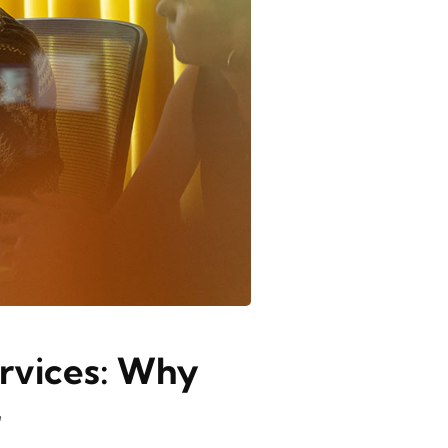
ervices: Why
r