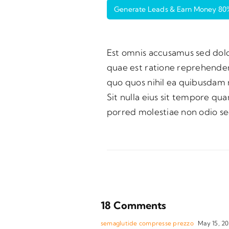
Generate Leads & Earn Money
80
Est omnis accusamus sed dol
volupta em omnis qui
quae est ratione reprehender
consequuntur est facere sequ
quo quos nihil ea quibusdam 
Eum labore mollitia cum d
Sit nulla eius sit tempore q
accusantium. Qui quod en
porred molestiae non odio s
18 Comments
semaglutide compresse prezzo
May 15, 20