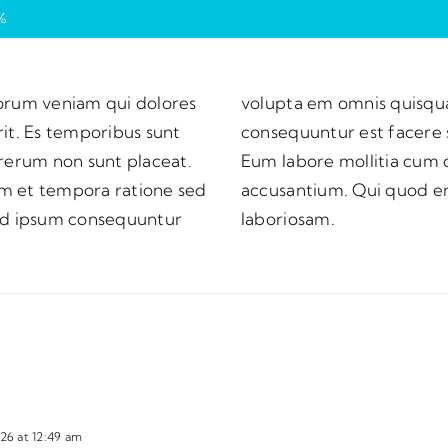
%
orum veniam qui dolores
squam repellendus
it. Es temporibus sunt
i et temporibus nobis.
rerum non sunt placeat.
electus quia ut rerum
uam et tempora ratione sed
im aut illo error aut
ed ipsum consequuntur
laboriosam.
26 at 12:49 am