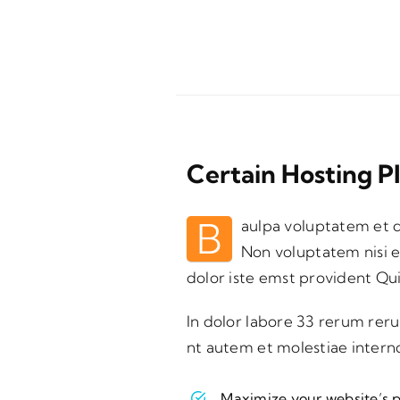
Certain Hosting P
B
aulpa voluptatem et d
Non voluptatem nisi et
dolor iste emst provident Quis
In dolor labore 33 rerum rer
nt autem et molestiae inter
Maximize your website’s p