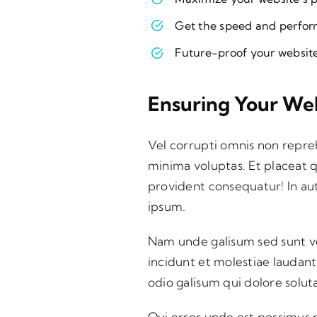
Get the speed and perfo
Future-proof your websit
Ensuring Your Web
Vel corrupti omnis non repre
minima voluptas. Et placeat 
provident consequatur! In au
ipsum.
Nam unde galisum sed sunt ve
incidunt et molestiae laudant
odio galisum qui dolore solu
Qui error unde est possimus r