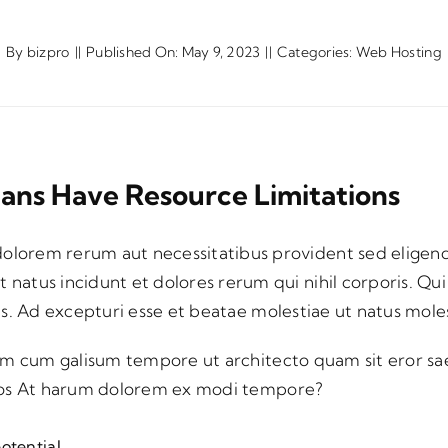
By
bizpro
||
Published On: May 9, 2023
||
Categories:
Web Hosting
lans Have Resource Limitations
olorem rerum aut necessitatibus provident sed eligendi
 natus incidunt et dolores rerum qui nihil corporis. Qui
. Ad excepturi esse et beatae molestiae ut natus molestia
um cum galisum tempore ut architecto quam sit eror sae
nos At harum dolorem ex modi tempore?
otential