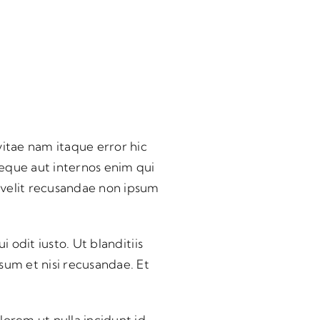
itae nam itaque error hic
neque aut internos enim qui
 velit recusandae non ipsum
 odit iusto. Ut blanditiis
sum et nisi recusandae. Et
lorem ut nulla incidunt id