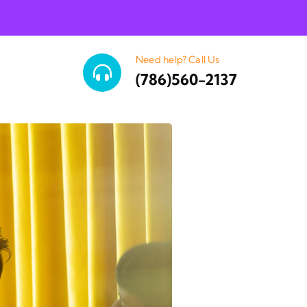
Need help? Call Us
(786)560-2137