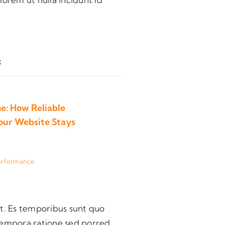
t
e: How Reliable
our Website Stays
erformance
t. Es temporibus sunt quo
 tempora ratione sed porred