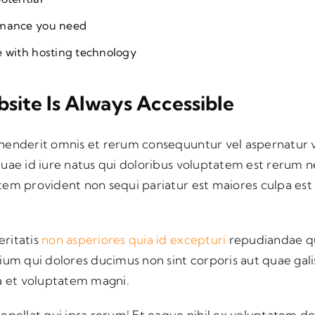
rmance you need
e with hosting technology
site Is Always Accessible
henderit omnis et rerum consequuntur vel aspernatur v
quae id iure natus qui doloribus voluptatem est rerum 
tem provident non sequi pariatur est maiores culpa est
ritatis
non asperiores quia id excepturi
repudiandae qui
ium qui dolores ducimus non sint corporis aut quae gali
ta et voluptatem magni.
epellat qui ipsa rerum! Et eaque nihil ex voluptatem do