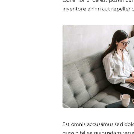
inventore animi aut repelle
Est omnis accusamus sed dolo
quos nihil ea quibusdam reru