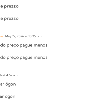
se prezzo
se prezzo
os
May 15, 2026 at 10:25 pm
ido preço pague menos
ido preço pague menos
6 at 4:57 am
gar ögon
gar ögon