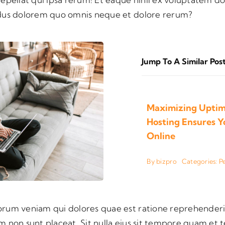
ndus dolorem quo omnis neque et dolore rerum?
Jump To A Similar Pos
Maximizing Uptim
Hosting Ensures Y
Online
By
bizpro
Categories:
P
rum veniam qui dolores quae est ratione reprehenderi
m non sunt placeat. Sit nulla eius sit tempore quam et